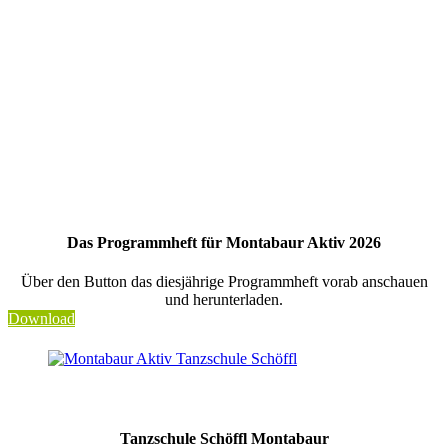
17:00 – 17:30 Uhr
Jumping Fitness
Bühne
18:00 Uhr
Ender der Aktivitätsmesse
Innenstadt
Das Programmheft für Montabaur Aktiv 2026
Über den Button das diesjährige Programmheft vorab anschauen
und herunterladen.
Download
Tanzschule Schöffl Montabaur