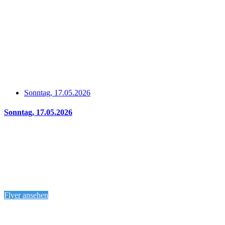
HAUS Kunterbunt Kindertanz
Bühne
Tagsüber
Falundafa – Meditation Praxis für Körper und Geist
18:00 Uhr
Ende der Aktivitätsmesse
Innenstadt
Sonntag, 17.05.2026
Sonntag, 17.05.2026
12:00 – 18:00 Uhr
Montabaur! Aktiv
Montabaur
12:00 – 18:00 Uhr
Blaulichttag mit der Blaulichtfamilie
Konrad-Adenauer-Platz
Flyer ansehen
12:00 – 18:00 Uhr
HopON HopOFF Bus – alle 30 Minuten