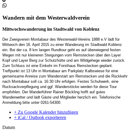
Wandern mit dem Westerwaldverein
M
ittwochswanderung im Stadtwald von Koblenz
D
er
Zweigverein Montabaur des Westerwald-Vereins
1888
e.V
lädt für
Mittwoch den 16. April 2015 zu einer
Wanderung im Stadtwald Koblenz
ein. Bei der ca. 8 km langen Rundtour geht es auf überwiegend festen
Wegen mit nur kleineren Steigungen vom Remstecken über den Layer
Kopf und Layer Berg zur Schutzhütte und am Wildgehege wieder zurück.
Zum Schluss ist eine Einkehr im Forsthaus Remstecken geplant.
Treffpunkt ist 13 Uhr in Montabaur am Parkplatz Kalbswiese für eine
gemeinsame Anreise zum Wanderstart
am Remstecken
und die Rückkehr
nach Montabaur soll ca. 16:30 Uhr erfolgen.
F
estes Schuhwerk,
eine
Rucksackverpflegung
und ggf. Wanderstöcke werden für diese
Tour
empfohlen.
D
er
Wanderführer
Rainer Böckling
hofft auf gutes
Wande
r
wetter und
lädt Gäste und Mitglieder herzlich ein.
T
elefonische
Anmeldung
bitte
unter
0261-54300
.
+ Zu Google Kalender hinzufügen
+ iCal / Outlook exportieren
Datum