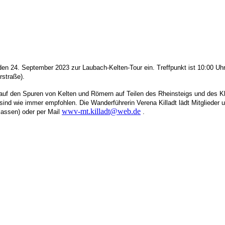
, den 24. September 2023
z
u
r
Laubach-Kelten-Tour
ein.
Treffpunkt
ist 10:0
0 Uh
rstraße).
auf den Spuren von Kelten und Römern auf Teilen des Rheinsteigs und des K
sind wie immer empfohlen.
D
ie Wanderführer
in Verena Killadt
lä
d
t Mitglieder
wwv-mt.killadt@web.de
lassen) oder per Mail
.