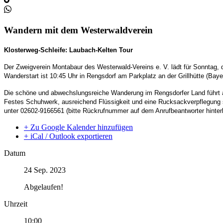
Wandern mit dem Westerwaldverein
Klosterweg-Schleife: Laubach-Kelten Tour
Der
Zweigverein Montabaur des Westerwald-Vereins
e.
V
.
lädt für Sonntag
Wanderstart ist 10:45 Uhr in Rengsdorf am Parkplatz an der Grillhütte (Baye
Die schöne
und abwechslungsreiche
Wanderung im Rengsdorfer Land
führt
Festes Schuhwerk, ausreichend Flüssigkeit und eine Rucksackverpflegung 
unter 02602-
9166561
(bitte Rückrufnummer auf dem Anrufbeantworter hinter
+ Zu Google Kalender hinzufügen
+ iCal / Outlook exportieren
Datum
24 Sep. 2023
Abgelaufen!
Uhrzeit
10:00