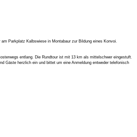
r am Parkplatz Kalbswiese
in Montabaur
zur Bildung eines Konvoi.
losterwegs entlang.
Die
Rundt
our ist mit 1
3
km als mittelschwer eingestuft.
und Gäste
herzlich ein und
bittet
um
eine
Anmeldung entweder telefonisch