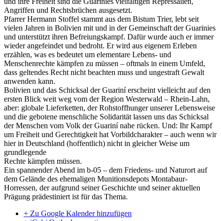
und ihre Freiheit sind die Guarinies vielfältigen Repressalien,
Angriffen und Rechtsbrüchen ausgesetzt.
Pfarrer Hermann Stoffel stammt aus dem Bistum Trier, lebt seit
vielen Jahren in Bolivien mit und in der Gemeinschaft der Guarinies
und unterstützt ihren Befreiungskampf. Dafür wurde auch er immer
wieder angefeindet und bedroht. Er wird aus eigenem Erleben
erzählen, was es bedeutet um elementare Lebens- und
Menschenrechte kämpfen zu müssen – oftmals in einem Umfeld,
dass geltendes Recht nicht beachten muss und ungestraft Gewalt
anwenden kann.
Bolivien und das Schicksal der Guariní erscheint vielleicht auf den
ersten Blick weit weg vom der Region Westerwald – Rhein-Lahn,
aber: globale Lieferketten, der Rohstoffhunger unserer Lebensweise
und die gebotene menschliche Solidarität lassen uns das Schicksal
der Menschen vom Volk der Guariní nahe rücken. Und: Ihr Kampf
um Freiheit und Gerechtigkeit hat Vorbildcharakter – auch wenn wir
hier in Deutschland (hoffentlich) nicht in gleicher Weise um
grundlegende
Rechte kämpfen müssen.
Ein spannender Abend im b-05 – dem Friedens- und Naturort auf
dem Gelände des ehemaligen Munitionsdepots Montabaur-
Horressen, der aufgrund seiner Geschichte und seiner aktuellen
Prägung prädestiniert ist für das Thema.
+ Zu Google Kalender hinzufügen