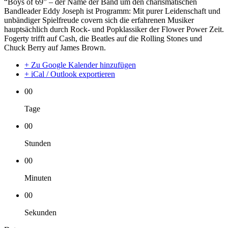
“Boys of 69” – der Name der Band um den charismatischen
Bandleader Eddy Joseph ist Programm: Mit purer Leidenschaft und
unbändiger Spielfreude covern sich die erfahrenen Musiker
hauptsächlich durch Rock- und Popklassiker der Flower Power Zeit.
Fogerty trifft auf Cash, die Beatles auf die Rolling Stones und
Chuck Berry auf James Brown.
+ Zu Google Kalender hinzufügen
+ iCal / Outlook exportieren
00
Tage
00
Stunden
00
Minuten
00
Sekunden