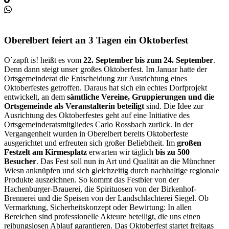
Oberelbert feiert an 3 Tagen ein Oktoberfest
O´zapft is! heißt es vom
22. September bis zum 24. September
.
Denn dann steigt unser großes Oktoberfest. Im Januar hatte der
Ortsgemeinderat die Entscheidung zur Ausrichtung eines
Oktoberfestes getroffen. Daraus hat sich ein echtes Dorfprojekt
entwickelt, an dem
sämtliche Vereine, Gruppierungen und die
Ortsgemeinde als Veranstalterin beteiligt
sind. Die Idee zur
Ausrichtung des Oktoberfestes geht auf eine Initiative des
Ortsgemeinderatsmitgliedes Carlo Rossbach zurück. In der
Vergangenheit wurden in Oberelbert bereits Oktoberfeste
ausgerichtet und erfreuten sich großer Beliebtheit. Im
großen
Festzelt
am Kirmesplatz
erwarten wir täglich
bis zu 500
Besucher
. Das Fest soll nun in Art und Qualität an die Münchner
Wiesn anknüpfen und sich gleichzeitig durch nachhaltige regionale
Produkte auszeichnen. So kommt das Festbier von der
Hachenburger-Brauerei, die Spirituosen von der Birkenhof-
Brennerei und die Speisen von der Landschlachterei Siegel. Ob
Vermarktung, Sicherheitskonzept oder Bewirtung: In allen
Bereichen sind professionelle Akteure beteiligt, die uns einen
reibungslosen Ablauf garantieren. Das Oktoberfest startet freitags