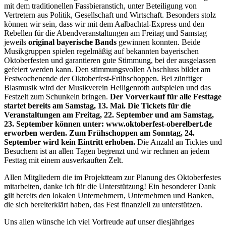
mit dem traditionellen Fassbieranstich, unter Beteiligung von
Vertretern aus Politik, Gesellschaft und Wirtschaft. Besonders stolz
können wir sein, dass wir mit dem Aalbachtal-Express und den
Rebellen für die Abendveranstaltungen am Freitag und Samstag
jeweils
original bayerische Bands
gewinnen konnten. Beide
Musikgruppen spielen regelmäßig auf bekannten bayerischen
Oktoberfesten und garantieren gute Stimmung, bei der ausgelassen
gefeiert werden kann. Den stimmungsvollen Abschluss bildet am
Festwochenende der Oktoberfest-Frühschoppen. Bei zünftiger
Blasmusik wird der Musikverein Heiligenroth aufspielen und das
Festzelt zum Schunkeln bringen.
Der Vorverkauf für alle Festtage
startet bereits am Samstag, 13. Mai. Die Tickets für die
Veranstaltungen am Freitag, 22. September und am Samstag,
23. September können unter: www.oktoberfest-oberelbert.de
erworben werden. Zum Frühschoppen am Sonntag, 24.
September wird kein Eintritt erhoben.
Die Anzahl an Ticktes und
Besuchern ist an allen Tagen begrenzt und wir rechnen an jedem
Festtag mit einem ausverkauften Zelt.
Allen Mitgliedern die im Projektteam zur Planung des Oktoberfestes
mitarbeiten, danke ich für die Unterstützung! Ein besonderer Dank
gilt bereits den lokalen Unternehmern, Unternehmen und Banken,
die sich bereiterklärt haben, das Fest finanziell zu unterstützen.
Uns allen wünsche ich viel Vorfreude auf unser diesjähriges