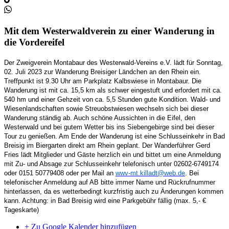
Mit dem Westerwaldverein zu einer Wanderung in
die Vordereifel
Der Zweigverein Montabaur des Westerwald-Vereins e.V. lädt für Sonntag,
02. Juli 2023
zur Wanderung Breisiger Ländchen an den Rhein ein.
Treffpunkt ist 9.30 Uhr am Parkplatz Kalbswiese in Montabaur. Die
Wanderung ist mit ca. 15,5 km als schwer eingestuft und erfordert mit ca.
540
hm
und einer Gehzeit von ca. 5,5
Stunden
gute Kondition. Wald- und
Wiesenlandschaften sowie Streuobstwiesen wechseln sich bei dieser
Wanderung ständig ab. Auch schöne Aussichten in die Eifel, den
Westerwald und bei gutem Wetter bis ins Siebengebirge sind bei dieser
Tour zu genießen. Am Ende der
Wanderung
ist eine Schlusseinkehr in Bad
Breisig im Biergarten direkt am Rhein geplant. Der Wanderführer Gerd
Fries lädt Mitglieder und Gäste herzlich ein und bittet um eine Anmeldung
mit Zu- und Absage zur Schlusseinkehr telefonisch unter 02602-6749174
oder 0151 50779408 oder per Mail an
wwv-mt.killadt@web.de
. Bei
telefonischer Anmeldung auf AB bitte immer Name und Rückrufnummer
hinterlassen, da es wetterbedingt kurzfristig auch zu Änderungen kommen
kann. Achtung: in Bad Breisig wird eine Parkgebühr fällig (max. 5,- €
Tageskarte)
+ Zu Google Kalender hinzufügen