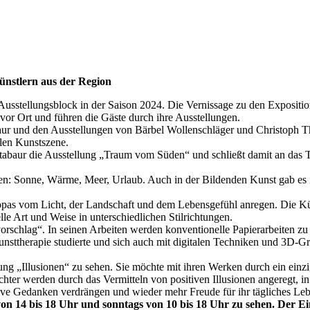
ünstlern aus der Region
 Ausstellungsblock in der Saison 2024. Die Vernissage zu den Expositi
 vor Ort und führen die Gäste durch ihre Ausstellungen.
ur und den Ausstellungen von Bärbel Wollenschläger und Christoph Th
alen Kunstszene.
tabaur die Ausstellung „Traum vom Süden“ und schließt damit an das T
den: Sonne, Wärme, Meer, Urlaub. Auch in der Bildenden Kunst gab es
opas vom Licht, der Landschaft und dem Lebensgefühl anregen. Die Kün
e Art und Weise in unterschiedlichen Stilrichtungen.
schlag“. In seinen Arbeiten werden konventionelle Papierarbeiten zu di
nsttherapie studierte und sich auch mit digitalen Techniken und 3D-Gra
lung „Illusionen“ zu sehen. Sie möchte mit ihren Werken durch ein einz
er werden durch das Vermitteln von positiven Illusionen angeregt, in d
tive Gedanken verdrängen und wieder mehr Freude für ihr tägliches Le
n 14 bis 18 Uhr und sonntags von 10 bis 18 Uhr zu sehen. Der Eintr