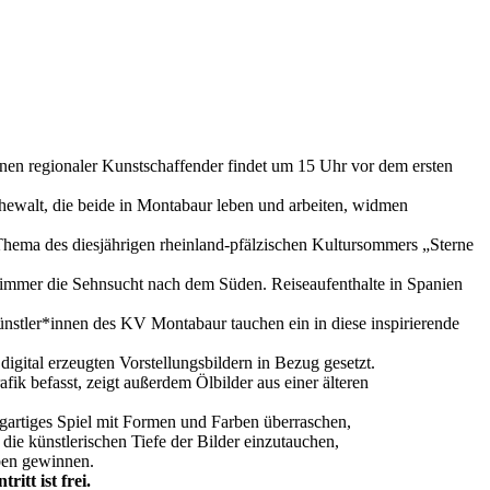
onen regionaler Kunstschaffender findet um 15 Uhr vor dem ersten
ewalt, die beide in Montabaur leben und arbeiten, widmen
hema des diesjährigen rheinland-pfälzischen Kultursommers „Sterne
 immer die Sehnsucht nach dem Süden. Reiseaufenthalte in Spanien
stler*innen des KV Montabaur tauchen ein in diese inspirierende
gital erzeugten Vorstellungsbildern in Bezug gesetzt.
fik befasst, zeigt außerdem Ölbilder aus einer älteren
igartiges Spiel mit Formen und Farben überraschen,
ie künstlerischen Tiefe der Bilder einzutauchen,
ben gewinnen.
itt ist frei.