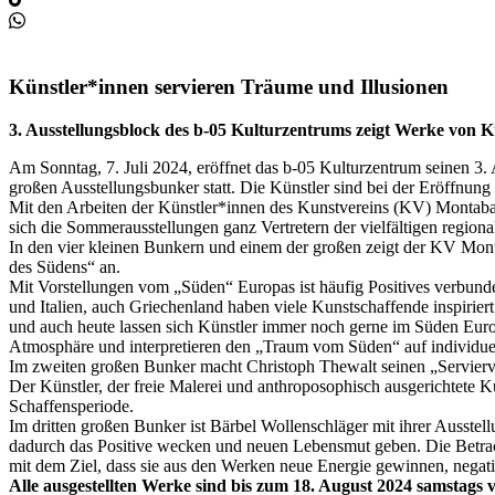
Künstler*innen servieren Träume und Illusionen
3. Ausstellungsblock des b-05 Kulturzentrums zeigt Werke von K
Am Sonntag, 7. Juli 2024, eröffnet das b-05 Kulturzentrum seinen 3.
großen Ausstellungsbunker statt. Die Künstler sind bei der Eröffnung
Mit den Arbeiten der Künstler*innen des Kunstvereins (KV) Montaba
sich die Sommerausstellungen ganz Vertretern der vielfältigen region
In den vier kleinen Bunkern und einem der großen zeigt der KV Mon
des Südens“ an.
Mit Vorstellungen vom „Süden“ Europas ist häufig Positives verbun
und Italien, auch Griechenland haben viele Kunstschaffende inspiriert
und auch heute lassen sich Künstler immer noch gerne im Süden Eur
Atmosphäre und interpretieren den „Traum vom Süden“ auf individuell
Im zweiten großen Bunker macht Christoph Thewalt seinen „Serviervor
Der Künstler, der freie Malerei und anthroposophisch ausgerichtete Ku
Schaffensperiode.
Im dritten großen Bunker ist Bärbel Wollenschläger mit ihrer Ausstel
dadurch das Positive wecken und neuen Lebensmut geben. Die Betracht
mit dem Ziel, dass sie aus den Werken neue Energie gewinnen, nega
Alle ausgestellten Werke sind bis zum 18. August 2024 samstags vo