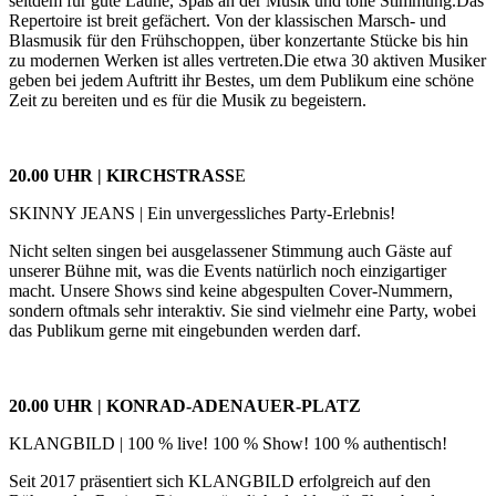
seitdem für gute Laune, Spaß an der Musik und tolle Stimmung.Das
Repertoire ist breit gefächert. Von der klassischen Marsch- und
Blasmusik für den Frühschoppen, über konzertante Stücke bis hin
zu modernen Werken ist alles vertreten.Die etwa 30 aktiven Musiker
geben bei jedem Auftritt ihr Bestes, um dem Publikum eine schöne
Zeit zu bereiten und es für die Musik zu begeistern.
20.00 UHR | KIRCHSTRASS
E
SKINNY JEANS | Ein unvergessliches Party-Erlebnis!
Nicht selten singen bei ausgelassener Stimmung auch Gäste auf
unserer Bühne mit, was die Events natürlich noch einzigartiger
macht. Unsere Shows sind keine abgespulten Cover-Nummern,
sondern oftmals sehr interaktiv. Sie sind vielmehr eine Party, wobei
das Publikum gerne mit eingebunden werden darf.
20.00 UHR | KONRAD-ADENAUER-PLATZ
KLANGBILD | 100 % live! 100 % Show! 100 % authentisch!
Seit 2017 präsentiert sich KLANGBILD erfolgreich auf den