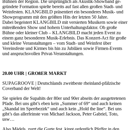
Bühnen der Region. Die ursprünglich als Akustik-Showband ge-
gründete Formation spielte bereits auf fast allen großen Stadt- und
Weinfesten. KLANGBILD präsentiert ein besonderes Musik- und
Showprogramm mit den größten Hits der letzten 50 Jahre.
Dabei begeistert KLANGBILD mit versierten Musikern sowie einer
mitreißenden Show und hohem Unterhaltungsfaktor. Ob große
Bühne oder kleiner Club – KLANGBILD macht jeden Event zu
einem ganz besonderen Musik-Erlebnis. Das Konzert-Act für große
und kleine Veranstaltungen – vom Stadt- und Weinfest über
Vereinsfeste und Kirmes bis hin zu Jubiläen sowie Firmen-Events
und anspruchsvollen Privat-Veranstaltungen.
20.00 UHR | GROßER MARKT
SUPAGROOVE | Deutschlands zweitbeste rheinland-pfälzische
Coverband der Welt!
Sie spielen die Supahits der 80er und 90er abseits der ausgetretenen
Pfade. Bei uns gibt’s eben kein „Summer of 69“ und auch keinen
„Skandal im Sperrbezirk“ und auch kein „Hold the line“. Bei uns
gibt’s das allerfeinste von Michael Jackson, Peter Gabriel, Toto,
usw…
Also Mädels, zurrt die Gurte fest, kippt ordentlich Pfeffer in den