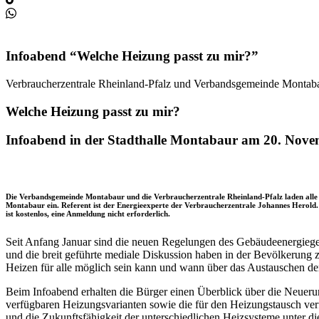
Infoabend “Welche Heizung passt zu mir?”
Verbraucherzentrale Rheinland-Pfalz und Verbandsgemeinde Montaba
Welche Heizung passt zu mir?
Infoabend in der Stadthalle Montabaur am 20. Nov
Die Verbandsgemeinde Montabaur und die Verbraucherzentrale Rheinland-Pfalz laden alle 
Montabaur ein. Referent ist der Energieexperte der Verbraucherzentrale Johannes Herol
ist kostenlos, eine Anmeldung nicht erforderlich.
Seit Anfang Januar sind die neuen Regelungen des Gebäudeenergiege
und die breit geführte mediale Diskussion haben in der Bevölkerung 
Heizen für alle möglich sein kann und wann über das Austauschen de
Beim Infoabend erhalten die Bürger einen Überblick über die Neueru
verfügbaren Heizungsvarianten sowie die für den Heizungstausch verf
und die Zukunftsfähigkeit der unterschiedlichen Heizsysteme unter 