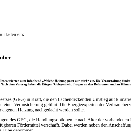
ur laden ein:
ember
Interessierten zum Infoabend „Welche Heizung passt zur mir?“ ein. Die Veranstaltung find
d. Nach dem Vortrag haben die Bürger ´Gelegenheit, Fragen an den Referenten und an Klim
setzes (GEG) in Kraft, die den flächendeckenden Umstieg auf klimafr
zu einer Verunsicherung geführt. Die Energieexperten der Verbraucherz
r eigenen Heizung nachgedacht werden sollte.
ngen des GEG, die Handlungsoptionen je nach Alter der vorhandenen H
ügbaren Fördermittel verschafft. Dabei werden neben den Anschaffungs
die Lupe genommen.