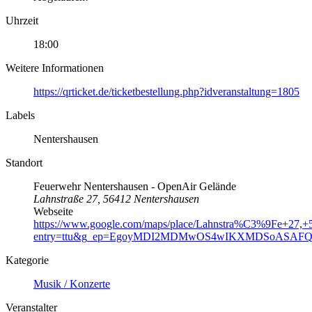
Uhrzeit
18:00
Weitere Informationen
https://qrticket.de/ticketbestellung.php?idveranstaltung=1805
Labels
Nentershausen
Standort
Feuerwehr Nentershausen - OpenAir Gelände
Lahnstraße 27, 56412 Nentershausen
Webseite
https://www.google.com/maps/place/Lahnstra%C3%9Fe+27
entry=ttu&g_ep=EgoyMDI2MDMwOS4wIKXMDSoASA
Kategorie
Musik / Konzerte
Veranstalter