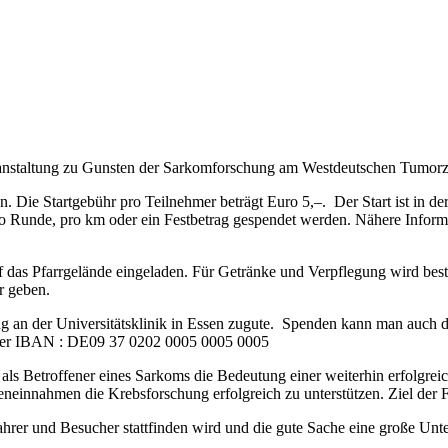
anstaltung zu Gunsten der Sarkomforschung am Westdeutschen Tumorzen
Die Startgebühr pro Teilnehmer beträgt Euro 5,–. Der Start ist in der
o Runde, pro km oder ein Festbetrag gespendet werden. Nähere Infor
uf das Pfarrgelände eingeladen. Für Getränke und Verpflegung wird bes
r geben.
 an der Universitätsklinik in Essen zugute. Spenden kann man auch di
der IBAN : DE09 37 0202 0005 0005 0005
er als Betroffener eines Sarkoms die Bedeutung einer weiterhin erfolgr
neinnahmen die Krebsforschung erfolgreich zu unterstützen. Ziel der F
rer und Besucher stattfinden wird und die gute Sache eine große Unter